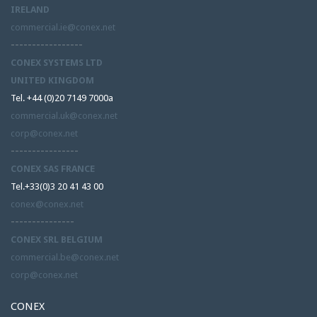
IRELAND
commercial.ie@conex.net
-----------------
CONEX SYSTEMS LTD
UNITED KINGDOM
Tel. +44 (0)20 7149 7000a
commercial.uk@conex.net
corp@conex.net
----------------
CONEX SAS FRANCE
Tel.+33(0)3 20 41 43 00
conex@conex.net
---------------
CONEX SRL BELGIUM
commercial.be@conex.net
corp@conex.net
CONEX